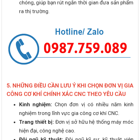
chóng, giúp bạn rút ngắn thời gian đưa sản phẩm
ra thị trường.
5. NHỮNG ĐIỀU CẦN LƯU Ý KHI CHỌN ĐƠN VỊ GIA
CÔNG CƠ KHÍ CHÍNH XÁC CNC THEO YÊU CẦU
Kinh nghiệm:
Chọn đơn vị có nhiều năm kinh
nghiệm trong lĩnh vực gia công cơ khí CNC.
Trang thiết bị:
Đơn vị sở hữu hệ thống máy móc
hiện đại, công nghệ cao.
Đội ngũ kỹ thuật:
Đội ngũ kỹ sư, kỹ thuật viên