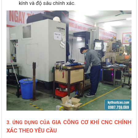
kính và độ sâu chính xác.
GIA CÔNG CƠ KHÍ CNC CHÍNH
3. ỨNG DỤNG CỦA
XÁC THEO YÊU CẦU