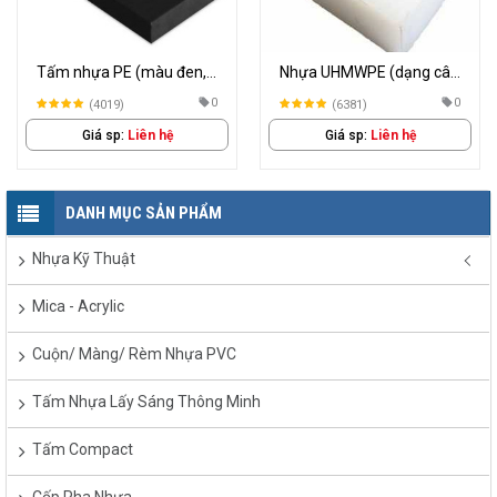
Tấm nhựa PE (màu đen,
Nhựa UHMWPE (dạng cây,
trắng)
tấm)
0
0
(4019)
(6381)
Giá sp:
Liên hệ
Giá sp:
Liên hệ
DANH MỤC SẢN PHẨM
Nhựa Kỹ Thuật
Mica - Acrylic
Cuộn/ Màng/ Rèm Nhựa PVC
Tấm Nhựa Lấy Sáng Thông Minh
Tấm Compact