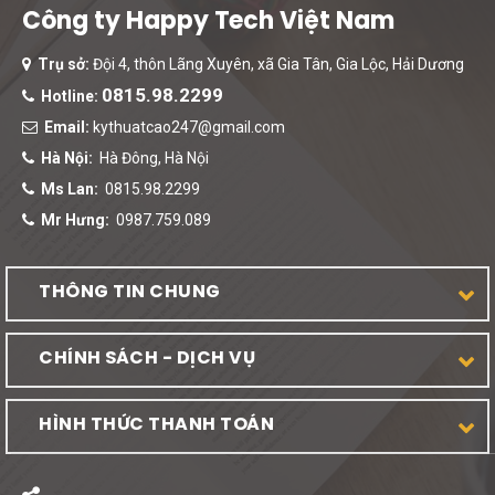
Công ty Happy Tech Việt Nam
Trụ sở:
Đội 4, thôn Lãng Xuyên, xã Gia Tân, Gia Lộc, Hải Dương
0815.98.2299
Hotline:
Email:
kythuatcao247@gmail.com
Hà Nội:
Hà Đông, Hà Nội
Ms Lan:
0815.98.2299
Mr Hưng:
0987.759.089
THÔNG TIN CHUNG
CHÍNH SÁCH - DỊCH VỤ
HÌNH THỨC THANH TOÁN