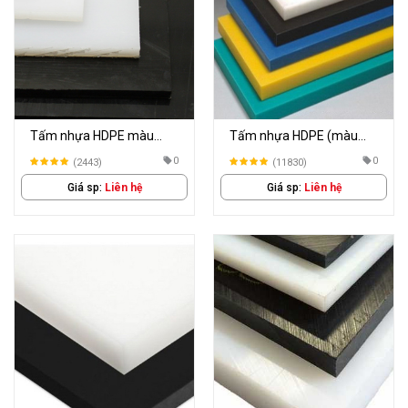
Tấm nhựa HDPE màu
Tấm nhựa HDPE (màu
đen, trắng
đen + trắng)
0
0
(2443)
(11830)
Giá sp:
Liên hệ
Giá sp:
Liên hệ