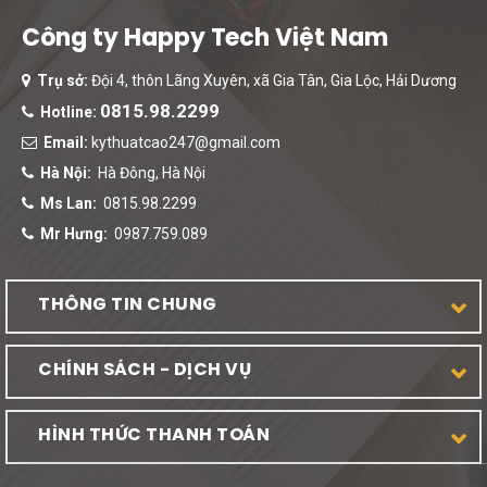
Công ty Happy Tech Việt Nam
Trụ sở:
Đội 4, thôn Lãng Xuyên, xã Gia Tân, Gia Lộc, Hải Dương
0815.98.2299
Hotline:
Email:
kythuatcao247@gmail.com
Hà Nội:
Hà Đông, Hà Nội
Ms Lan:
0815.98.2299
Mr Hưng:
0987.759.089
THÔNG TIN CHUNG
CHÍNH SÁCH - DỊCH VỤ
HÌNH THỨC THANH TOÁN