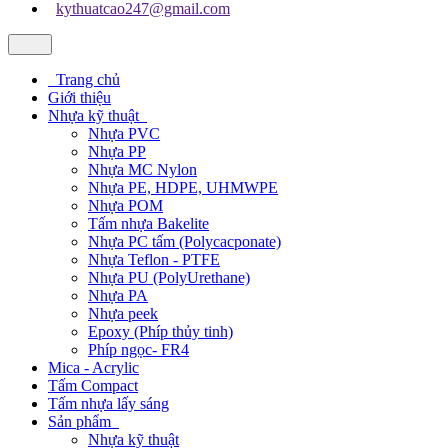
kythuatcao247@gmail.com
Trang chủ
Giới thiệu
Nhựa kỹ thuật
Nhựa PVC
Nhựa PP
Nhựa MC Nylon
Nhựa PE, HDPE, UHMWPE
Nhựa POM
Tấm nhựa Bakelite
Nhựa PC tấm (Polycacponate)
Nhựa Teflon - PTFE
Nhựa PU (PolyUrethane)
Nhựa PA
Nhựa peek
Epoxy (Phíp thủy tinh)
Phíp ngọc- FR4
Mica - Acrylic
Tấm Compact
Tấm nhựa lấy sáng
Sản phẩm
Nhựa kỹ thuật