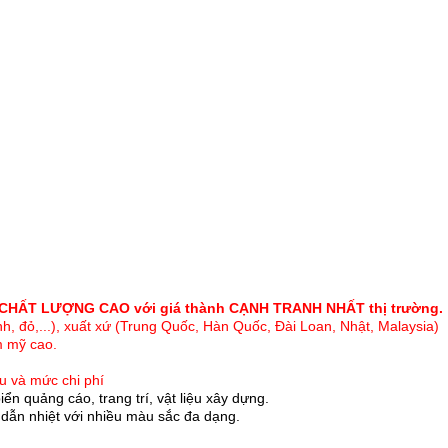
c) CHẤT LƯỢNG CAO với giá thành CẠNH TRANH NHẤT thị trường.
h, đỏ,...), xuất xứ (Trung Quốc, Hàn Quốc, Đài Loan, Nhật, Malaysia)
m mỹ cao.
u và mức chi phí
iển quảng cáo, trang trí, vật liệu xây dựng.
dẫn nhiệt với nhiều màu sắc đa dạng.