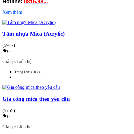
Hotline:
0815.98
...
Xem thêm
Tấm nhựa Mica (Acrylic)
(5917)
0
Giá sp:
Liên hệ
Trọng lượng: 0 kg
Gia công mica theo yêu cầu
(5755)
0
Giá sp:
Liên hệ