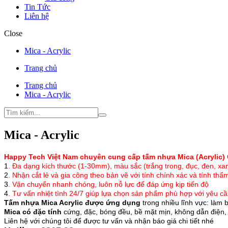
Tin Tức
Liên hệ
Close
Mica - Acrylic
Trang chủ
Trang chủ
Mica - Acrylic
Mica - Acrylic
Happy Tech Việt Nam chuyên cung cấp tấm nhựa Mica (Acryli
1
. Đa dạng kích thước (1-30mm), màu sắc (trắng trong, đục, đen, xan
2
. Nhận cắt lẻ và gia công theo bản vẽ với tính chính xác và tính thẩ
3
. Vận chuyển nhanh chóng, luôn nỗ lực để đáp ứng kịp tiến độ
4
. Tư vấn nhiệt tình 24/7 giúp lựa chọn sản phẩm phù hợp với yêu cầ
Tấm nhựa Mica Acrylic được ứng dụng
trong nhiều lĩnh vực: làm b
Mica có đặc tính
cứng, đặc, bóng đều, bề mặt mịn, không dẫn điện, 
Liên hệ với chúng tôi để được tư vấn và nhận báo giá chi tiết nhé