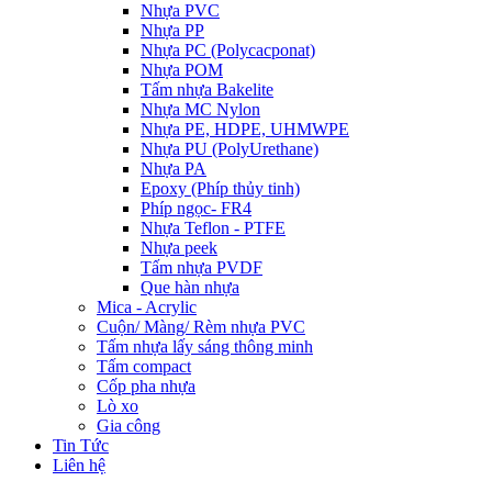
Nhựa PVC
Nhựa PP
Nhựa PC (Polycacponat)
Nhựa POM
Tấm nhựa Bakelite
Nhựa MC Nylon
Nhựa PE, HDPE, UHMWPE
Nhựa PU (PolyUrethane)
Nhựa PA
Epoxy (Phíp thủy tinh)
Phíp ngọc- FR4
Nhựa Teflon - PTFE
Nhựa peek
Tấm nhựa PVDF
Que hàn nhựa
Mica - Acrylic
Cuộn/ Màng/ Rèm nhựa PVC
Tấm nhựa lấy sáng thông minh
Tấm compact
Cốp pha nhựa
Lò xo
Gia công
Tin Tức
Liên hệ