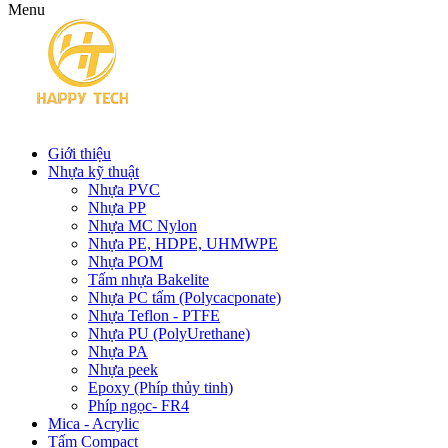
Menu
Giới thiệu
Nhựa kỹ thuật
Nhựa PVC
Nhựa PP
Nhựa MC Nylon
Nhựa PE, HDPE, UHMWPE
Nhựa POM
Tấm nhựa Bakelite
Nhựa PC tấm (Polycacponate)
Nhựa Teflon - PTFE
Nhựa PU (PolyUrethane)
Nhựa PA
Nhựa peek
Epoxy (Phíp thủy tinh)
Phíp ngọc- FR4
Mica - Acrylic
Tấm Compact