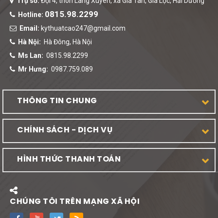
Trụ sở:
Đội 4, thôn Lãng Xuyên, xã Gia Tân, Gia Lộc, Hải Dương
0815.98.2299
Hotline:
Email:
kythuatcao247@gmail.com
Hà Nội:
Hà Đông, Hà Nội
Ms Lan:
0815.98.2299
Mr Hưng:
0987.759.089
THÔNG TIN CHUNG
CHÍNH SÁCH - DỊCH VỤ
HÌNH THỨC THANH TOÁN
CHÚNG TÔI TRÊN MẠNG XÃ HỘI