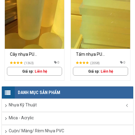
Cây nhựa PU
Tấm nhựa PU
(PolyUrethane)
(PolyUrethane)
0
0
(1363)
(2058)
Giá sp:
Liên hệ
Giá sp:
Liên hệ
DANH MỤC SẢN PHẨM
Nhựa Kỹ Thuật
Mica - Acrylic
Cuộn/ Màng/ Rèm Nhựa PVC