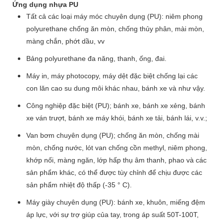
Ứng dụng nhựa PU
Tất cả các loại máy móc chuyên dụng (PU): niêm phong
polyurethane chống ăn mòn, chống thủy phân, mài mòn,
màng chắn, phớt dầu, vv
Bảng polyurethane đa năng, thanh, ống, đai.
Máy in, máy photocopy, máy dệt đặc biệt chống lại các
con lăn cao su dung môi khác nhau, bánh xe và như vậy.
Công nghiệp đặc biệt (PU); bánh xe, bánh xe xẻng, bánh
xe ván trượt, bánh xe máy khói, bánh xe tải, bánh lái, v.v.;
Van bơm chuyên dụng (PU); chống ăn mòn, chống mài
mòn, chống nước, lót van chống cồn methyl, niêm phong,
khớp nối, màng ngăn, lớp hấp thụ âm thanh, phao và các
sản phẩm khác, có thể được tùy chỉnh để chịu được các
sản phẩm nhiệt độ thấp (-35 ° C).
Máy giày chuyên dụng (PU): bánh xe, khuôn, miếng đệm
áp lực, với sự trợ giúp của tay, trong áp suất 50T-100T,