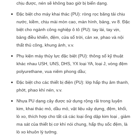
chịu được, nén sẽ không bao giờ bị biến dạng.
Đặc biệt cho máy khai thác (PU): ròng rọc băng tải chịu
nước, kiềm, chịu mài mòn cao, màn hình, bảng, vv 8. Đặc
biệt cho ngành công nghiệp ô tô (PU): tay lái, tay vịn,
bảng điều khiển, đệm, cửa sổ trời, cản xe, phao và nội
thất thủ công, khung ảnh, v.v.
Phụ kiện máy thủy lực đặc biệt (PU): thông số kỹ thuật
khác nhau USH, UNS, DHS, YX loại YA, loại J, vòng đệm
polyurethane, vua niêm phong dầu;
Đặc biệt cho các thiết bị điện (PU): lớp hấp thụ âm thanh,
phớt, phao khí nén, v.v.
Nhựa PU dạng cây được sử dụng rộng rãi trong luyện
kim, khai thác mỏ, dầu mỏ, vật liệu xây dựng, đệm, khối,
lò xo, thích hợp cho tất cả các loại ống dập kim loại , giảm
ma sát của thiết bị cơ khí nói chung, hấp thụ sốc đệm, là
lò xo khuôn lý tưởng.