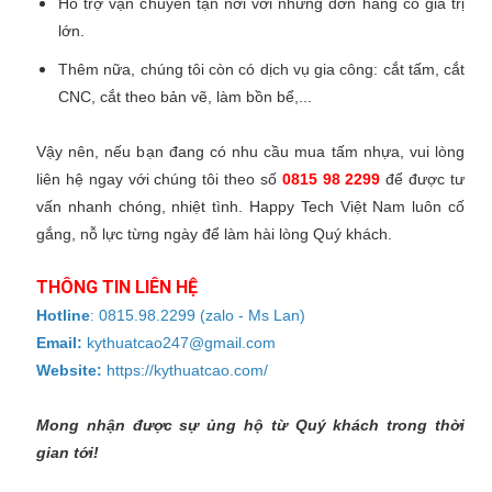
Hỗ trợ vận chuyển tận nơi với những đơn hàng có giá trị
lớn.
Thêm nữa, chúng tôi còn có dịch vụ gia công: cắt tấm, cắt
CNC, cắt theo bản vẽ, làm bồn bể,...
Vậy nên, nếu bạn đang có nhu cầu mua tấm nhựa, vui lòng
liên hệ ngay với chúng tôi theo số
0815 98 2299
để được tư
vấn nhanh chóng, nhiệt tình. Happy Tech Việt Nam luôn cố
gắng, nỗ lực từng ngày để làm hài lòng Quý khách.
THÔNG TIN LIÊN HỆ
Hotline
:
0815.98.2299
(zalo - Ms Lan)
Email:
kythuatcao247@gmail.com
Website:
https://kythuatcao.com/
Mong nhận được sự ủng hộ từ Quý khách trong thời
gian tới!