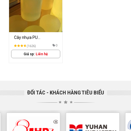
Cây nhựa PU
(PolyUrethane)
0
(1626)
Giá sp:
Liên hệ
ĐỐI TÁC - KHÁCH HÀNG TIÊU BIỂU