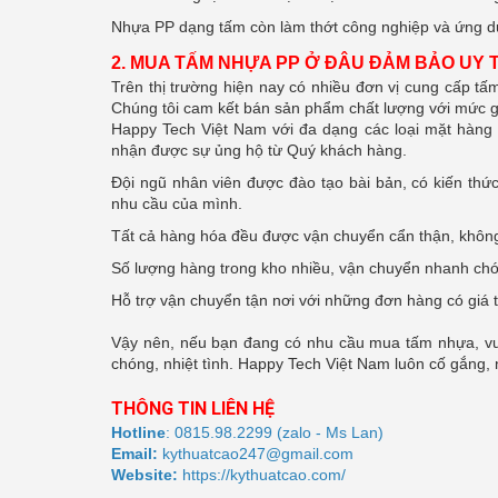
Nhựa PP dạng tấm còn làm thớt công nghiệp và ứng d
2. MUA TẤM NHỰA PP Ở ĐÂU ĐẢM BẢO UY T
Trên thị trường hiện nay có nhiều đơn vị cung cấp tấ
Chúng tôi cam kết bán sản phẩm chất lượng với mức g
Happy Tech Việt Nam với đa dạng các loại mặt hàng k
nhận được sự ủng hộ từ Quý khách hàng.
Đội ngũ nhân viên được đào tạo bài bản, có kiến th
nhu cầu của mình.
Tất cả hàng hóa đều được vận chuyển cẩn thận, không 
Số lượng hàng trong kho nhiều, vận chuyển nhanh chó
Hỗ trợ vận chuyển tận nơi với những đơn hàng có giá tr
Vậy nên, nếu bạn đang có nhu cầu mua tấm nhựa, vui 
chóng, nhiệt tình. Happy Tech Việt Nam luôn cố gắng, 
THÔNG TIN LIÊN HỆ
Hotline
:
0815.98.2299
(zalo - Ms Lan)
Email:
kythuatcao247@gmail.com
Website:
https://kythuatcao.com/