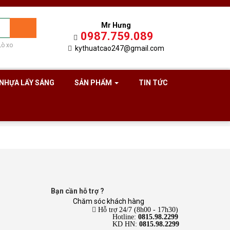
Mr Hưng
0987.759.089
Lò xo
kythuatcao247@gmail.com
NHỰA LẤY SÁNG
SẢN PHẨM
TIN TỨC
Bạn cần hỗ trợ ?
Chăm sóc khách hàng
Hỗ trợ 24/7 (8h00 - 17h30)
Hotline:
0815.98.2299
KD HN:
0815.98.2299