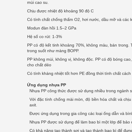
mùi cao su.
Chịu được nhiệt độ khoảng 90 độ C
Có tính chất chống thấm O2, hơi nước, dầu mỡ và các k
Modun đàn hồi 1.5–2 GPa
Hệ số co rút: 1-3%
PP có độ kết tinh khoảng 70%, không màu, bán trong. T
trong suốt như màng BOPP.
PP không mùi, không vị, không độc. PP có độ bóng cao
cho chất dẻo
Có tính kháng nhiệt tốt hơn PE đồng thời tính chất cách 
Ứng dụng nhựa PP
Nhựa PP công thức được sử dụng nhiều trong ngành sả
Với đặc tính chống mài mòn, độ bền hóa chất và chịu
axit.
Được ứng dụng trong gia công các loại ống dẫn và bìn
Nhựa PP được sử dụng để làm bao bì một lớp để bảo 
Có khả năng tạo thành sợi và tạo thành bao bì để đưng