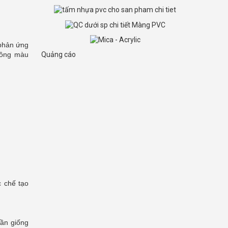
 phản ứng
không màu
Quảng cáo
 chế tạo
gần giống