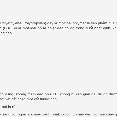
 Polyethylene, Polypropylen) đây là một loại polymer là sản phẩm của
 (C3H6)n là một loại nhựa nhiệt dẻo có độ trong suốt nhất định, 
óng cao.
ứng vững, không mềm dẻo như PE, không bị kéo giãn dài do đó được
một vết cắt hoặc một vết thủng nhỏ.
nét in rõ.
 sáng với ngọn lửa màu xanh nhạt, có dòng chảy dẻo, có mùi cháy 