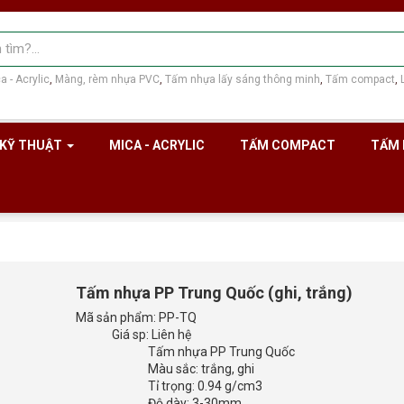
a - Acrylic
Màng, rèm nhựa PVC
Tấm nhựa lấy sáng thông minh
Tấm compact
 KỸ THUẬT
MICA - ACRYLIC
TẤM COMPACT
TẤM 
Tấm nhựa PP Trung Quốc (ghi, trắng)
Mã sản phẩm:
PP-TQ
Giá sp:
Liên hệ
Tấm nhựa PP Trung Quốc
Màu sắc: trắng, ghi
Tỉ trọng: 0.94 g/cm3
Độ dày: 3-30mm