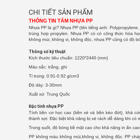
CHI TIẾT SẢN PHẨM
THÔNG TIN TẤM NHỰA PP
Nhựa PP là gì? Nhựa PP (tên tiếng anh: Polypropylene,
trùng hợp propylen. Nhựa PP có có công thức hóa học
không mùi, không vị, không độc, nhựa PP cũng có độ b
Thông số kỹ thuật
Kích thước tiêu chuẩn: 1220*2440 (mm)
Màu sắc: trắng, ghi
Tỉ trọng: 0.91-0.92 g/cm3
Độ dày: 3-30mm
Xuất xứ: Trung Quốc
Đặc tính nhựa PP
Tính bền cơ học cao (bền xé và bền kéo đứt), khá c
thành sợi. Đặc biệt khả năng bị xé rách dễ dàng khi có 
Trong suốt, độ bóng bề mặt cao cho khả năng in ấn cao, 
PP không màu không mùi,không vị, không độc. PP cháy