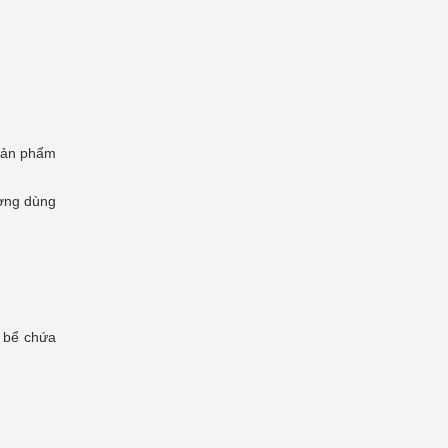
 sản phẩm
ường dùng
n bể chứa