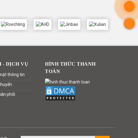
 - DỊCH VỤ
HÌNH THỨC THANH
TOÁN
mật thông tin
chuyển
hân phối