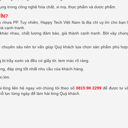
ụng trong công nghệ hóa chất, xi mạ, thực phẩm và dược phẩm.
ÍN?
m nhựa PP. Tuy nhiên, Happy Tech Việt Nam là địa chỉ uy tín cho bạn 
iá cạnh tranh.
hác nhau, chất lượng đảm bảo, giá thành cạnh tranh. Bởi vậy chúng
ức chuyên sâu nên tư vấn giúp Quý khách lựa chọn sản phẩm phù hợp
bị trầy xước và đều có giấy tờ, tem mác rõ ràng.
ng, đáp ứng tốt nhất nhu cầu của khách hàng.
ị lớn.
lòng liên hệ ngay với chúng tôi theo số
0815 98 2299
để được tư v
nỗ lực từng ngày để làm hài lòng Quý khách.