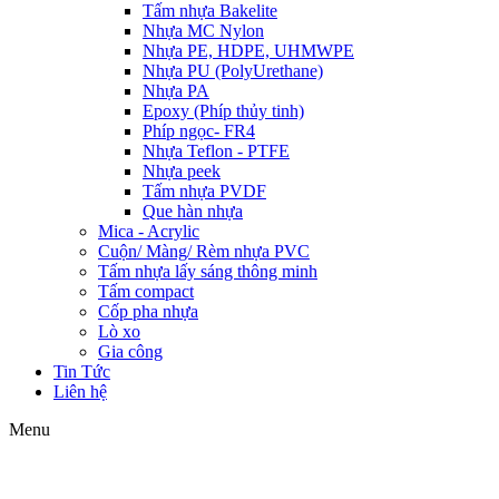
Tấm nhựa Bakelite
Nhựa MC Nylon
Nhựa PE, HDPE, UHMWPE
Nhựa PU (PolyUrethane)
Nhựa PA
Epoxy (Phíp thủy tinh)
Phíp ngọc- FR4
Nhựa Teflon - PTFE
Nhựa peek
Tấm nhựa PVDF
Que hàn nhựa
Mica - Acrylic
Cuộn/ Màng/ Rèm nhựa PVC
Tấm nhựa lấy sáng thông minh
Tấm compact
Cốp pha nhựa
Lò xo
Gia công
Tin Tức
Liên hệ
Menu