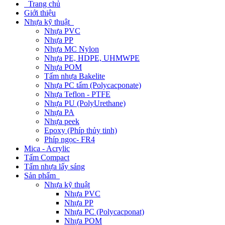
Trang chủ
Giới thiệu
Nhựa kỹ thuật
Nhựa PVC
Nhựa PP
Nhựa MC Nylon
Nhựa PE, HDPE, UHMWPE
Nhựa POM
Tấm nhựa Bakelite
Nhựa PC tấm (Polycacponate)
Nhựa Teflon - PTFE
Nhựa PU (PolyUrethane)
Nhựa PA
Nhựa peek
Epoxy (Phíp thủy tinh)
Phíp ngọc- FR4
Mica - Acrylic
Tấm Compact
Tấm nhựa lấy sáng
Sản phẩm
Nhựa kỹ thuật
Nhựa PVC
Nhựa PP
Nhựa PC (Polycacponat)
Nhựa POM