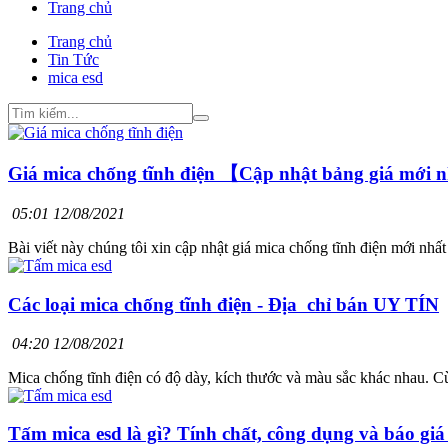
Trang chủ
Trang chủ
Tin Tức
mica esd
Giá mica chống tĩnh điện 【Cập nhật bảng giá mới 
05:01 12/08/2021
Bài viết này chúng tôi xin cập nhật giá mica chống tĩnh điện mới nhấ
Các loại mica chống tĩnh điện - Địa chỉ bán UY TÍN
04:20 12/08/2021
Mica chống tĩnh điện có độ dày, kích thước và màu sắc khác nhau. Cù
Tấm mica esd là gì? Tính chất, công dụng và báo giá c