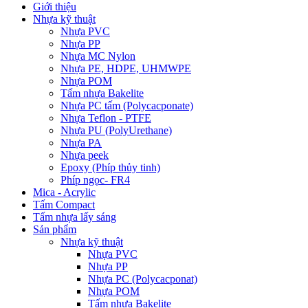
Giới thiệu
Nhựa kỹ thuật
Nhựa PVC
Nhựa PP
Nhựa MC Nylon
Nhựa PE, HDPE, UHMWPE
Nhựa POM
Tấm nhựa Bakelite
Nhựa PC tấm (Polycacponate)
Nhựa Teflon - PTFE
Nhựa PU (PolyUrethane)
Nhựa PA
Nhựa peek
Epoxy (Phíp thủy tinh)
Phíp ngọc- FR4
Mica - Acrylic
Tấm Compact
Tấm nhựa lấy sáng
Sản phẩm
Nhựa kỹ thuật
Nhựa PVC
Nhựa PP
Nhựa PC (Polycacponat)
Nhựa POM
Tấm nhựa Bakelite