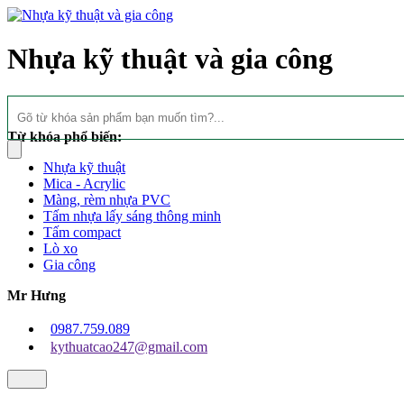
Nhựa kỹ thuật và gia công
Từ khóa phổ biến:
Nhựa kỹ thuật
Mica - Acrylic
Màng, rèm nhựa PVC
Tấm nhựa lấy sáng thông minh
Tấm compact
Lò xo
Gia công
Mr Hưng
0987.759.089
kythuatcao247@gmail.com