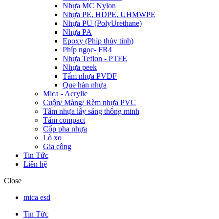
Nhựa MC Nylon
Nhựa PE, HDPE, UHMWPE
Nhựa PU (PolyUrethane)
Nhựa PA
Epoxy (Phíp thủy tinh)
Phíp ngọc- FR4
Nhựa Teflon - PTFE
Nhựa peek
Tấm nhựa PVDF
Que hàn nhựa
Mica - Acrylic
Cuộn/ Màng/ Rèm nhựa PVC
Tấm nhựa lấy sáng thông minh
Tấm compact
Cốp pha nhựa
Lò xo
Gia công
Tin Tức
Liên hệ
Close
mica esd
Tin Tức