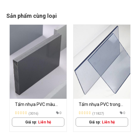
Sản phẩm cùng loại
Tấm nhựa PVC trong
Tấm PVC màu ngà
suốt cứng giá rẻ
Trung Quốc
0
0
(11827)
(1930)
Giá sp:
Liên hệ
Giá sp:
Liên hệ