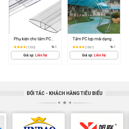
Phụ kiện cho tấm PC
Tấm PC lợp mái dạng
lợp mái
đặc
0
0
(1393)
(1861)
Giá sp:
Liên hệ
Giá sp:
Liên hệ
ĐỐI TÁC - KHÁCH HÀNG TIÊU BIỂU