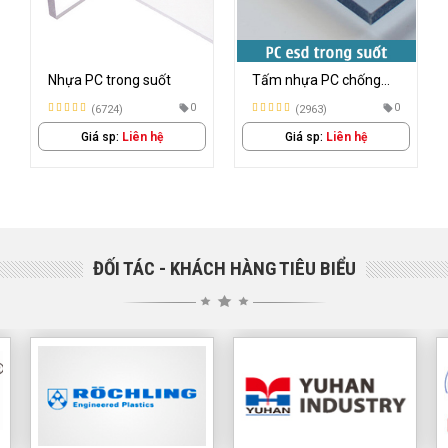
Tấm nhựa PC chống
Tấm nhựa PC Hàn
tĩnh điện
Quốc
0
0
(2963)
(2745)
Giá sp:
Liên hệ
Giá sp:
Liên hệ
ĐỐI TÁC - KHÁCH HÀNG TIÊU BIỂU