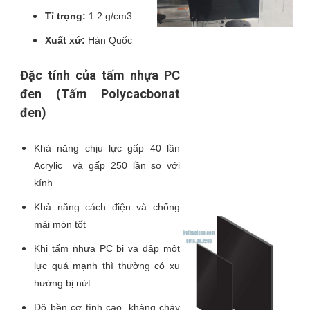
Tỉ trọng:
1.2 g/cm3
Xuất xứ:
Hàn Quốc
Đặc tính của tấm nhựa PC
đen (Tấm Polycacbonat
đen)
Khả năng chịu lực gấp 40 lần
Acrylic và gấp 250 lần so với
kính
Khả năng cách điện và chống
mài mòn tốt
Khi tấm nhựa PC bị va đập một
lực quá mạnh thì thường có xu
hướng bị nứt
Độ bền cơ tính cao, kháng cháy