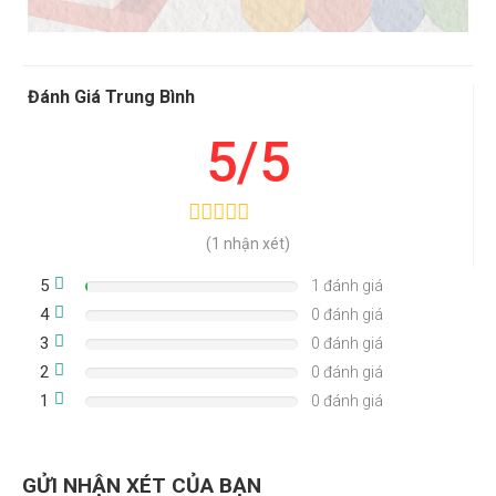
Đánh Giá Trung Bình
5/5
(1 nhận xét)
5
1 đánh giá
4
0 đánh giá
3
0 đánh giá
2
0 đánh giá
1
0 đánh giá
GỬI NHẬN XÉT CỦA BẠN