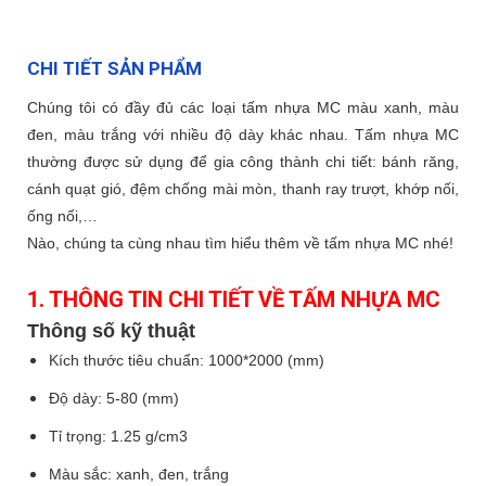
CHI TIẾT SẢN PHẨM
Chúng tôi có đầy đủ các loại tấm nhựa MC màu xanh, màu
đen, màu trắng với nhiều độ dày khác nhau. Tấm nhựa MC
thường được sử dụng để gia công thành chi tiết: bánh răng,
cánh quạt gió, đệm chống mài mòn, thanh ray trượt, khớp nối,
ống nối,…
Nào, chúng ta cùng nhau tìm hiểu thêm về tấm nhựa MC nhé!
1. THÔNG TIN CHI TIẾT VỀ TẤM NHỰA MC
Thông số kỹ thuật
Kích thước tiêu chuẩn: 1000*2000 (mm)
Độ dày: 5-80 (mm)
Tỉ trọng: 1.25 g/cm3
Màu sắc: xanh, đen, trắng