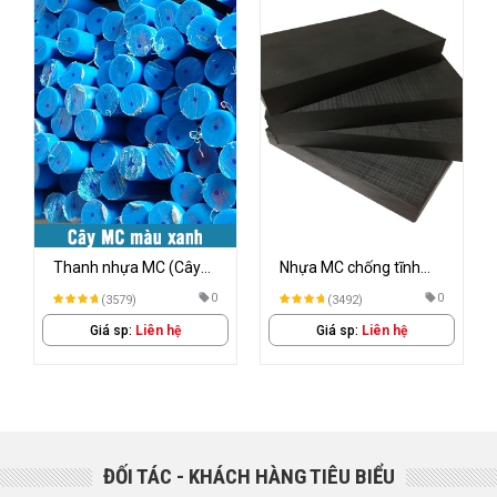
Nhựa MC chống tĩnh
Nhựa MC trắng
điện
0
0
(3492)
(6815)
Giá sp:
Liên hệ
Giá sp:
Liên hệ
ĐỐI TÁC - KHÁCH HÀNG TIÊU BIỂU