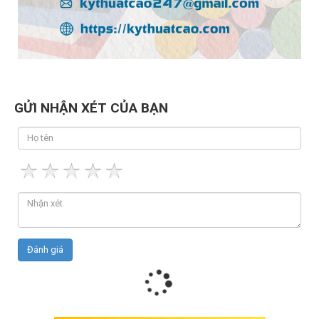
GỬI NHẬN XÉT CỦA BẠN