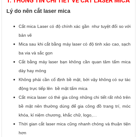
1. THÔNG TIN CHI TIẾT VỀ CẮT LASER MICA
Lý do nên cắt laser mica
Cắt mica Laser có độ chính xác gần như tuyệt đối so với
bản vẽ
Mica sau khi cắt bằng máy laser có độ tinh xảo cao, sạch
ba via và sắc gọn
Cắt bằng máy laser bạn không cần quan tâm tấm mica
dày hay mỏng
Không phải cần cố định bề mặt, bởi vậy không có sự tác
động trực tiếp lên bề mặt tấm mica
Cắt mica laser có thẻ gia công những chi tiết rất nhỏ trên
bề mặt nên thường dùng để gia công đồ trang trí, móc
khóa, kỉ niệm chương, khắc chữ, logo,…
Thời gian cắt laser mica cũng nhanh chóng và thuận tiện
hơn