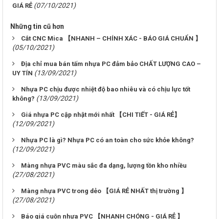
(07/10/2021)
GIÁ RẺ
Những tin cũ hơn
Cắt CNC Mica 【NHANH – CHÍNH XÁC - BÁO GIÁ CHUẨN 】
(05/10/2021)
Địa chỉ mua bán tấm nhựa PC đảm bảo CHẤT LƯỢNG CAO –
(13/09/2021)
UY TÍN
Nhựa PC chịu được nhiệt độ bao nhiêu và có chịu lực tốt
(13/09/2021)
không?
Giá nhựa PC cập nhật mới nhất 【CHI TIẾT - GIÁ RẺ】
(12/09/2021)
Nhựa PC là gì? Nhựa PC có an toàn cho sức khỏe không?
(12/09/2021)
Màng nhựa PVC màu sắc đa dạng, lượng tồn kho nhiều
(27/08/2021)
Màng nhựa PVC trong dẻo 【GIÁ RẺ NHẤT thị trường 】
(27/08/2021)
Báo giá cuộn nhựa PVC 【NHANH CHÓNG - GIÁ RẺ 】