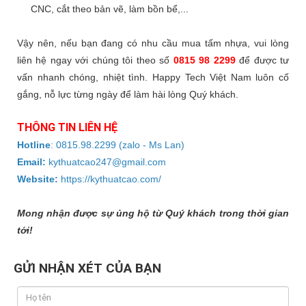
CNC, cắt theo bản vẽ, làm bồn bể,...
Vậy nên, nếu bạn đang có nhu cầu mua tấm nhựa, vui lòng
liên hệ ngay với chúng tôi theo số
0815 98 2299
để được tư
vấn nhanh chóng, nhiệt tình. Happy Tech Việt Nam luôn cố
gắng, nỗ lực từng ngày để làm hài lòng Quý khách.
THÔNG TIN LIÊN HỆ
Hotline
:
0815.98.2299
(zalo - Ms Lan)
Email:
kythuatcao247@gmail.com
Website:
https://kythuatcao.com/
Mong nhận được sự ủng hộ từ Quý khách trong thời gian
tới!
GỬI NHẬN XÉT CỦA BẠN