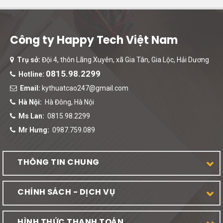
Công ty Happy Tech Việt Nam
Trụ sở:
Đội 4, thôn Lãng Xuyên, xã Gia Tân, Gia Lộc, Hải Dương
0815.98.2299
Hotline:
Email:
kythuatcao247@gmail.com
Hà Nội:
Hà Đông, Hà Nội
Ms Lan:
0815.98.2299
Mr Hưng:
0987.759.089
THÔNG TIN CHUNG
CHÍNH SÁCH - DỊCH VỤ
HÌNH THỨC THANH TOÁN