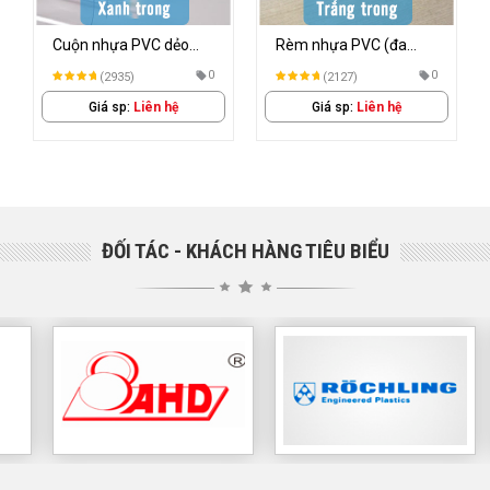
Cuộn nhựa PVC dẻo
Rèm nhựa PVC (đa
mềm
dạng màu sắc)
0
0
(2935)
(2127)
Giá sp:
Liên hệ
Giá sp:
Liên hệ
ĐỐI TÁC - KHÁCH HÀNG TIÊU BIỂU