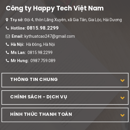
Công ty Happy Tech Việt Nam
Trụ sở:
Đội 4, thôn Lãng Xuyên, xã Gia Tân, Gia Lộc, Hải Dương
0815.98.2299
Hotline:
Email:
kythuatcao247@gmail.com
Hà Nội:
Hà Đông, Hà Nội
Ms Lan:
0815.98.2299
Mr Hưng:
0987.759.089
THÔNG TIN CHUNG
CHÍNH SÁCH - DỊCH VỤ
HÌNH THỨC THANH TOÁN