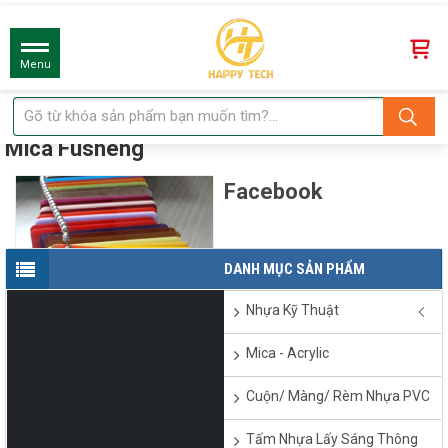
Menu
Mica Fusheng
Facebook
DANH MỤC SẢN PHẨM
Nhựa Kỹ Thuật
Mica - Acrylic
Cuộn/ Màng/ Rèm Nhựa PVC
Tấm mica FS FuSheng -
Tấm Nhựa Lấy Sáng Thông